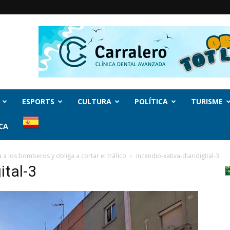
ESPORTS
CULTURA
POLÍTICA
TURISME
CA
 a los bomberos y obliga a cortar el tráfico
incendio-xativa-diaridigital-3
ital-3