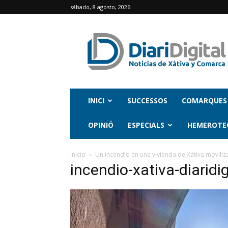
sábado, 8 agosto, 2026
INICI
SUCCESSOS
COMARQUES
OPINIÓ
ESPECIALS
HEMEROTE
Inicio
Un incendio en una vivienda de Xàtiva moviliza
incendio-xativa-diaridig