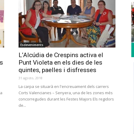
Esdeveniments
L’Alcúdia de Crespins activa el
ts
Punt Violeta en els dies de les
quintes, paelles i disfresses
31 agosto, 2018
La carpa se situarà en l'encreuament dels carrers
la
Corts Valencianes – Senyera, una de les zones més
concorregudes durant les Festes Majors Els regidors
de...