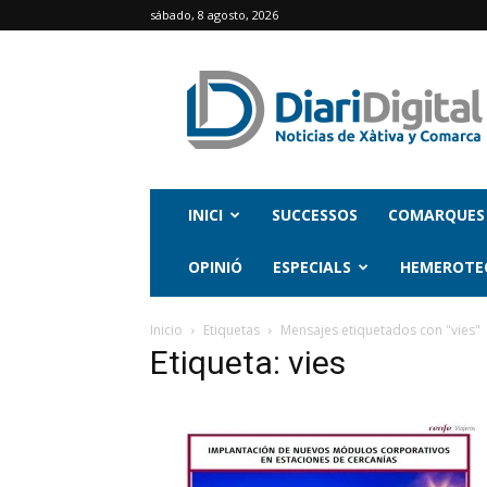
sábado, 8 agosto, 2026
INICI
SUCCESSOS
COMARQUES
OPINIÓ
ESPECIALS
HEMEROTE
Inicio
Etiquetas
Mensajes etiquetados con "vies"
Etiqueta: vies