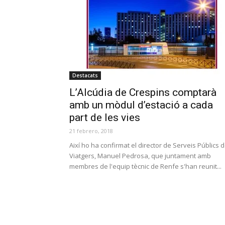
Destacats
L’Alcúdia de Crespins comptarà
amb un mòdul d’estació a cada
part de les vies
21 febrero, 2018
Així ho ha confirmat el director de Serveis Públics 
Viatgers, Manuel Pedrosa, que juntament amb
membres de l'equip tècnic de Renfe s'han reunit...