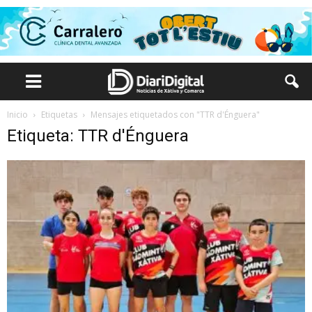
Inicio
Etiquetas
Mensajes etiquetados con "TTR d'Énguera"
Etiqueta: TTR d'Énguera