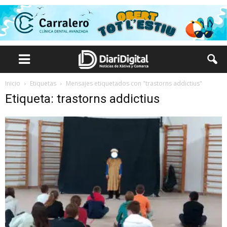
Inicio
Etiquetas
Mensajes etiquetados con "trastorns addictius"
Etiqueta: trastorns addictius