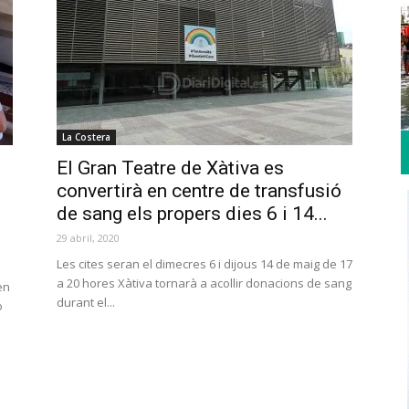
La Costera
El Gran Teatre de Xàtiva es
convertirà en centre de transfusió
de sang els propers dies 6 i 14...
29 abril, 2020
Les cites seran el dimecres 6 i dijous 14 de maig de 17
a 20 hores Xàtiva tornarà a acollir donacions de sang
en
durant el...
o