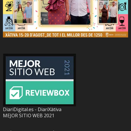
DiariDigital.es - DiariXàtiva
MEJOR SITIO WEB 2021