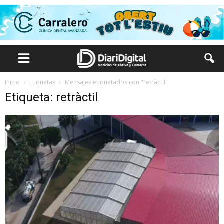
Inicio
Etiquetas
Mensajes etiquetados con "retràctil"
Etiqueta: retràctil