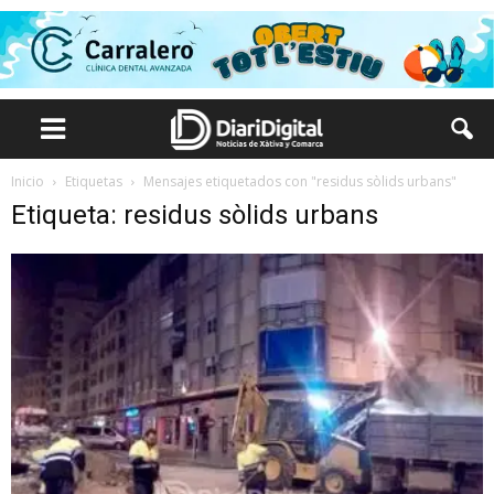
Inicio
Etiquetas
Mensajes etiquetados con "residus sòlids urbans"
Etiqueta: residus sòlids urbans