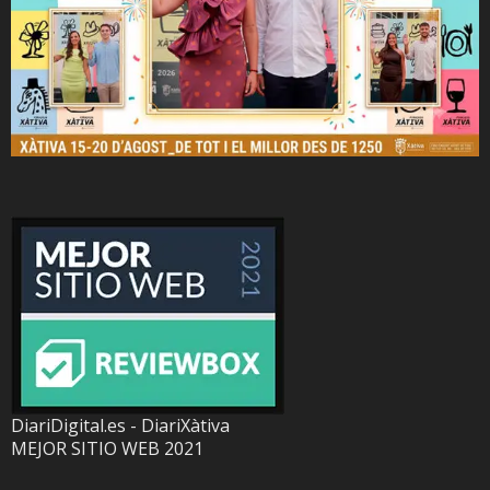
DiariDigital.es - DiariXàtiva
MEJOR SITIO WEB 2021