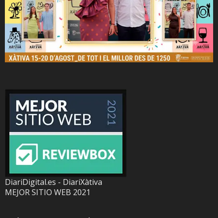
DiariDigital.es - DiariXàtiva
MEJOR SITIO WEB 2021