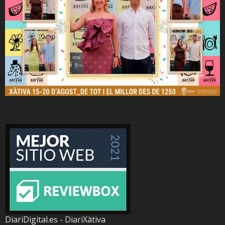
DiariDigital.es - DiariXàtiva