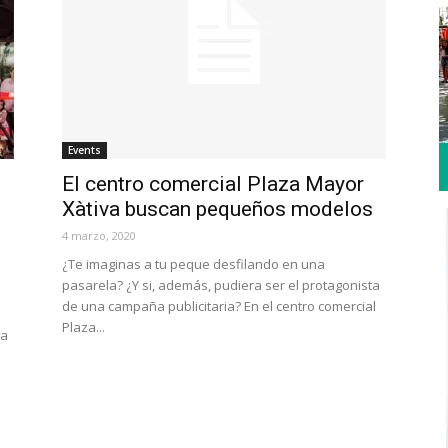
Events
El centro comercial Plaza Mayor
Xàtiva buscan pequeños modelos
4 marzo, 2020
¿Te imaginas a tu peque desfilando en una
pasarela? ¿Y si, además, pudiera ser el protagonista
de una campaña publicitaria? En el centro comercial
Plaza...
ta