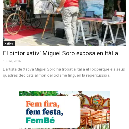
Xàtiva
El pintor xativí Miguel Soro exposa en Itàlia
1 julio, 2016
L'artista de Xàtiva Miguel Soro ha trobat a Itàlia el lloc perquè els seus
quadres dedicats al món del ciclisme tinguen la repercussió i...