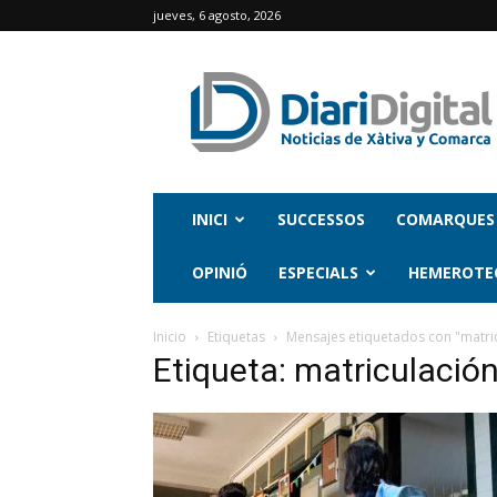
jueves, 6 agosto, 2026
INICI
SUCCESSOS
COMARQUES
OPINIÓ
ESPECIALS
HEMEROTE
Inicio
Etiquetas
Mensajes etiquetados con "matri
Etiqueta: matriculació