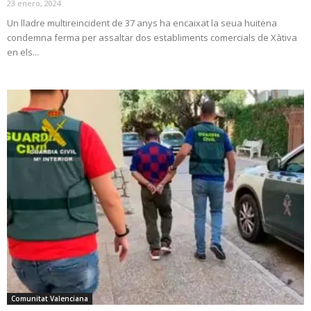
23 enero, 2024
Un lladre multireincident de 37 anys ha encaixat la seua huitena
condemna ferma per assaltar dos establiments comercials de Xàtiva
en els...
Comunitat Valenciana