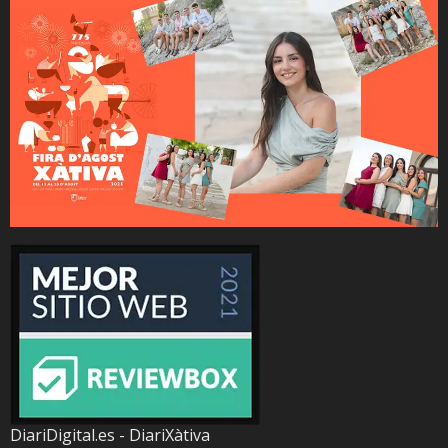
DiariDigital.es - DiariXàtiva