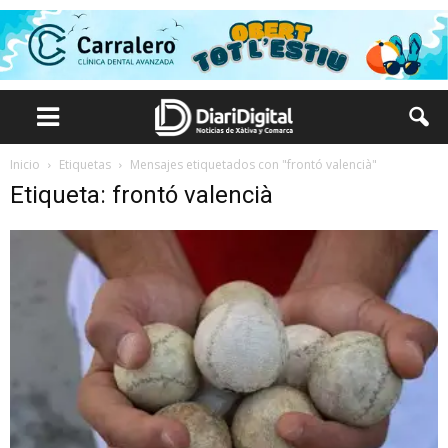
Inicio
Etiquetas
Mensajes etiquetados con "frontó valencià"
Etiqueta: frontó valencià