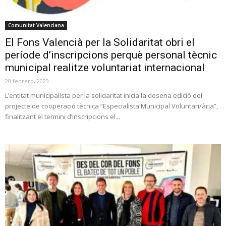
Comunitat Valenciana
El Fons Valencià per la Solidaritat obri el
període d’inscripcions perquè personal tècnic
municipal realitze voluntariat internacional
20 febrero, 2023
L’entitat municipalista per la solidaritat inicia la desena edició del
projecte de cooperació tècnica “Especialista Municipal Voluntari/ària”,
finalitzant el termini d’inscripcions el...