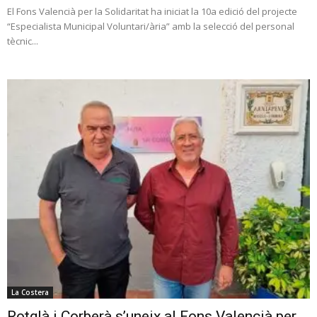
El Fons Valencià per la Solidaritat ha iniciat la 10a edició del projecte
“Especialista Municipal Voluntari/ària” amb la selecció del personal
tècnic...
La Costera
Rotglà i Corberà s’uneix al Fons Valencià per