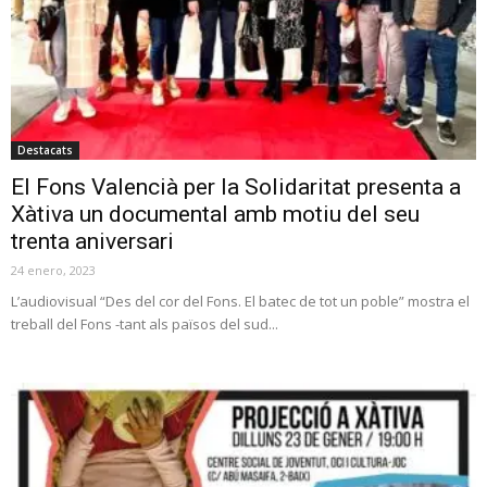
Destacats
El Fons Valencià per la Solidaritat presenta a
Xàtiva un documental amb motiu del seu
trenta aniversari
24 enero, 2023
L’audiovisual “Des del cor del Fons. El batec de tot un poble” mostra el
treball del Fons -tant als països del sud...