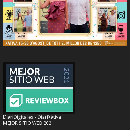
DiariDigital.es - DiariXàtiva
MEJOR SITIO WEB 2021