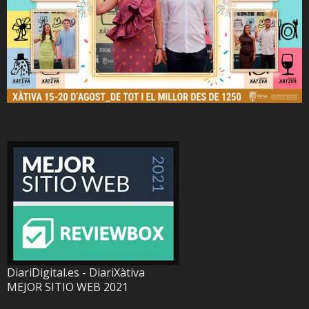
DiariDigital.es - DiariXàtiva
MEJOR SITIO WEB 2021