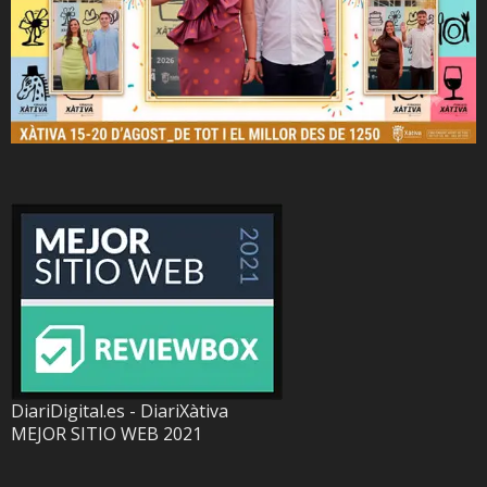
DiariDigital.es - DiariXàtiva
MEJOR SITIO WEB 2021