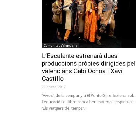
Comunitat Valenciana
L’Escalante estrenarà dues
produccions pròpies dirigides pe
valencians Gabi Ochoa i Xavi
Castillo
21 enero, 2017
'Vives', de la companyia El Punto G, reflexiona sob
l'educació i el llibre com a ben material i espiritual i
'Els viatgers del temps',...