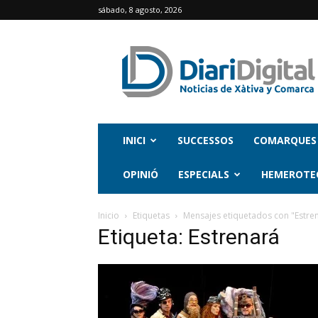
sábado, 8 agosto, 2026
INICI
SUCCESSOS
COMARQUES
OPINIÓ
ESPECIALS
HEMEROTE
Inicio
Etiquetas
Mensajes etiquetados con "Estre
Etiqueta: Estrenará