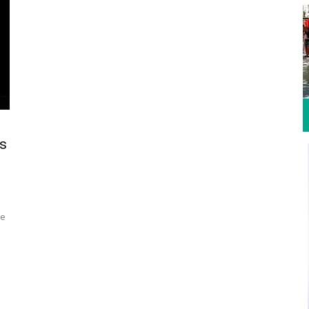
ls
re