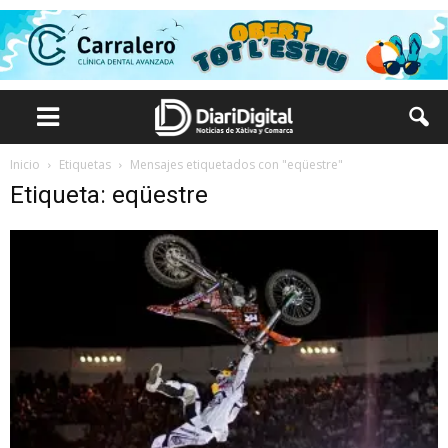
Inicio
Etiquetas
Mensajes etiquetados con "eqüestre"
Etiqueta: eqüestre