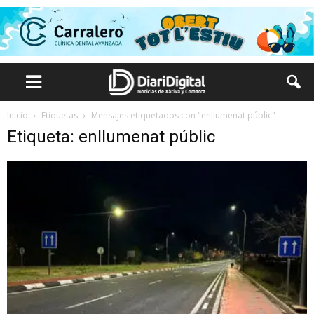
Inicio
Etiquetas
Mensajes etiquetados con "enllumenat públic"
Etiqueta: enllumenat públic