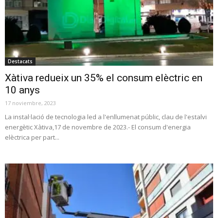
Destacats
Xàtiva redueix un 35% el consum elèctric en
10 anys
17 noviembre, 2023
La instal·lació de tecnologia led a l'enllumenat públic, clau de l'estalvi
energètic Xàtiva,17 de novembre de 2023.- El consum d'energia
elèctrica per part...