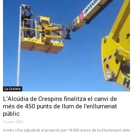
La Costera
L’Alcúdia de Crespins finalitza el canvi de
més de 450 punts de llum de l’enllumenat
públic
13 julio, 2022
A més s'ha adjudicat el projecte per 18.000 euros de la il·luminació dels