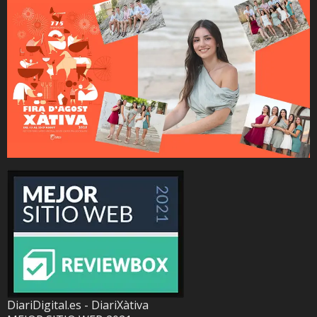
DiariDigital.es - DiariXàtiva