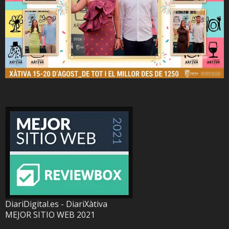
DiariDigital.es - DiariXàtiva
MEJOR SITIO WEB 2021