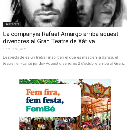
Destacats
La companyia Rafael Amargo arriba aquest
divendres al Gran Teatre de Xàtiva
1 octubre, 2020
L’espectacle és un treball insòlit en el que es mesclen la dansa, el
teatre i el «cante jondo» Aquest divendres 2 d’octubre arriba al Gran...