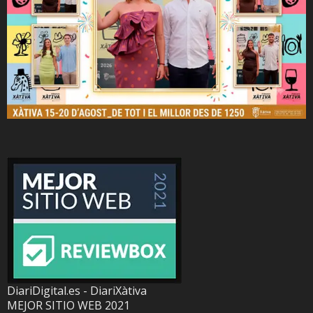
DiariDigital.es - DiariXàtiva
MEJOR SITIO WEB 2021