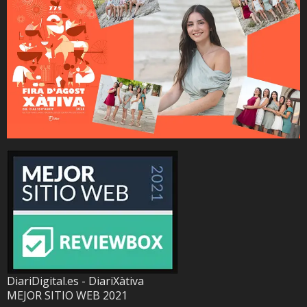
DiariDigital.es - DiariXàtiva
MEJOR SITIO WEB 2021