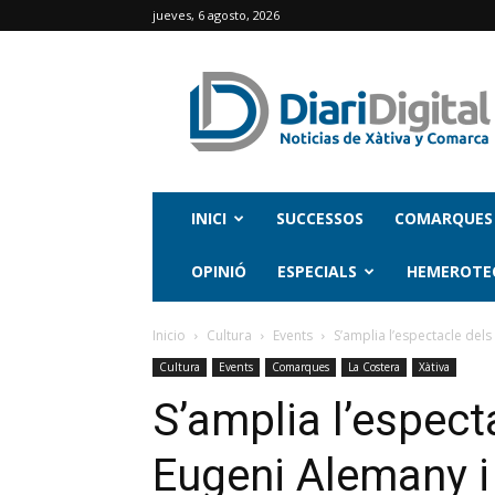
jueves, 6 agosto, 2026
INICI
SUCCESSOS
COMARQUES
OPINIÓ
ESPECIALS
HEMEROTE
Inicio
Cultura
Events
S’amplia l’espectacle dels
Cultura
Events
Comarques
La Costera
Xàtiva
S’amplia l’espect
Eugeni Alemany i