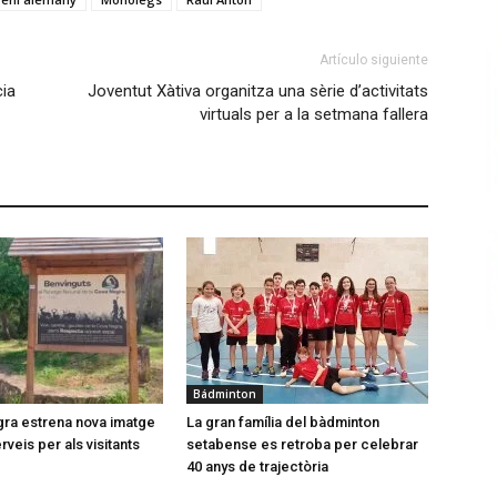
Artículo siguiente
cia
Joventut Xàtiva organitza una sèrie d’activitats
virtuals per a la setmana fallera
Bádminton
ra estrena nova imatge
La gran família del bàdminton
veis per als visitants
setabense es retroba per celebrar
40 anys de trajectòria