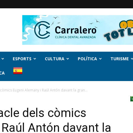
ESPORTS
CULTURA
POLÍTICA
TURISME
CA
 còmics Eugeni Alemany i Raúl Antón davant la gran...
acle dels còmics
 Raúl Antón davant la