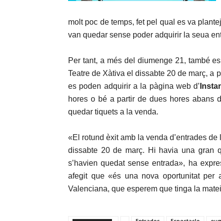
molt poc de temps, fet pel qual es va plantej
van quedar sense poder adquirir la seua en
Per tant, a més del diumenge 21, també es
Teatre de Xàtiva el dissabte 20 de març, a p
es poden adquirir a la pàgina web d’
Insta
hores o bé a partir de dues hores abans de
quedar tiquets a la venda.
«El rotund èxit amb la venda d’entrades de 
dissabte 20 de març. Hi havia una gran q
s’havien quedat sense entrada», ha expres
afegit que «és una nova oportunitat per 
Valenciana, que esperem que tinga la matei
Entrades
Espectacle
eug