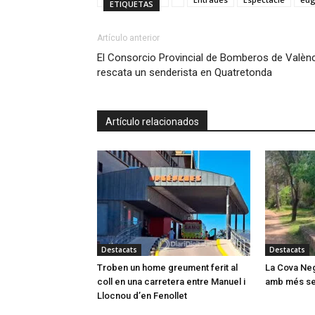
ETIQUETAS
Artículo anterior
El Consorcio Provincial de Bomberos de Valèn
rescata un senderista en Quatretonda
Artículo relacionados
Destacats
Destacats
Troben un home greument ferit al
La Cova Neg
coll en una carretera entre Manuel i
amb més ser
Llocnou d’en Fenollet