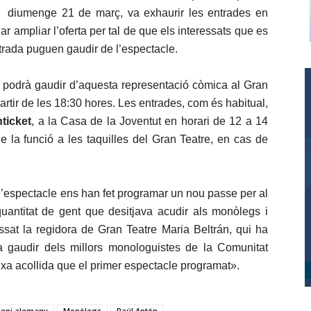
diumenge 21 de març, va exhaurir les entrades en
ar ampliar l’oferta per tal de que els interessats que es
trada puguen gaudir de l’espectacle.
 podrà gaudir d’aquesta representació còmica al Gran
artir de les 18:30 hores. Les entrades, com és habitual,
nticket
, a la Casa de la Joventut en horari de 12 a 14
 la funció a les taquilles del Gran Teatre, en cas de
l’espectacle ens han fet programar un nou passe per al
uantitat de gent que desitjava acudir als monòlegs i
sat la regidora de Gran Teatre Maria Beltrán, qui ha
a gaudir dels millors monologuistes de la Comunitat
xa acollida que el primer espectacle programat».
eni alemany
Monòlegs
Raúl Antón