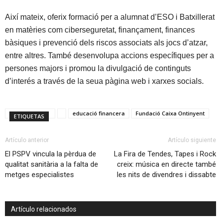
Així mateix, oferix formació per a alumnat d’ESO i Batxillerat
en matèries com ciberseguretat, finançament, finances
bàsiques i prevenció dels riscos associats als jocs d’atzar,
entre altres. També desenvolupa accions específiques per a
persones majors i promou la divulgació de continguts
d’interés a través de la seua pàgina web i xarxes socials.
educació financera
Fundació Caixa Ontinyent
ETIQUETAS
Artículo anterior
Artículo siguiente
El PSPV vincula la pèrdua de
La Fira de Tendes, Tapes i Rock
qualitat sanitària a la falta de
creix: música en directe també
metges especialistes
les nits de divendres i dissabte
Artículo relacionados