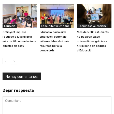
Educació
Comunitat Valenciana
Comunitat Valenciana
Ontinyent impulsa
Educació pacta amb
Més de 5.000 estudiants
l’ocupació juvenil amb
sindicats i patronals
no pagaran taxes
més de 70 contractacions
millores laborals i més
universitàries gràcies a
directes en estiu
recursos per a la
4,4 milions en beques
concertada
d’Educació
No hay comentarios
Dejar respuesta