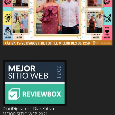
DiariDigital.es - DiariXàtiva
MEJOR SITIO WEB 2021