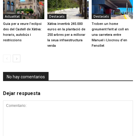
Actualitat
Destacats
Destacats
Guia per a veure l’eclipsi
Xàtiva invertirà 245.000
Troben un home
des del Castell de Xàtiva:
euros en la plantació de
greument ferit al coll en
horaris, autobús i
250 arbres per a millorar
una carretera entre
restriccions
la seua infraestructura
Manuel i Llocnou d’en
verda
Fenollet
No hay comentarios
Dejar respuesta