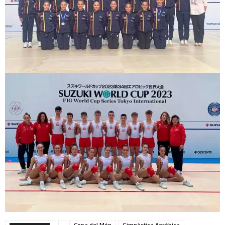
Copa del Món
Gimnàstica Aeròbica