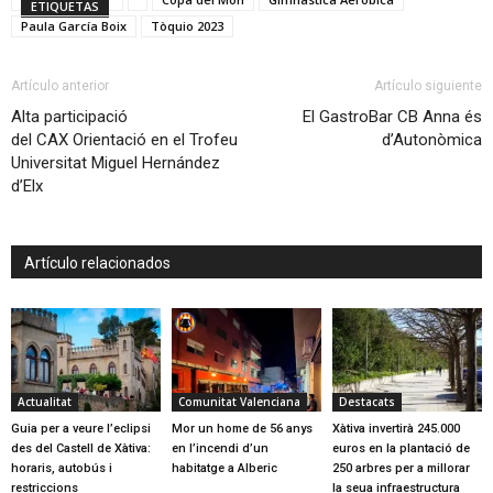
ETIQUETAS
Paula García Boix
Tòquio 2023
Artículo anterior
Artículo siguiente
Alta participació
El GastroBar CB Anna és
del CAX Orientació en el Trofeu
d’Autonòmica
Universitat Miguel Hernández
d’Elx
Artículo relacionados
Actualitat
Comunitat Valenciana
Destacats
Guia per a veure l’eclipsi
Mor un home de 56 anys
Xàtiva invertirà 245.000
des del Castell de Xàtiva:
en l’incendi d’un
euros en la plantació de
horaris, autobús i
habitatge a Alberic
250 arbres per a millorar
restriccions
la seua infraestructura