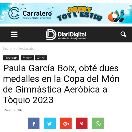
Inicio
Destacats
Destacats
Esports
Xàtiva
Paula García Boix, obté dues
medalles en la Copa del Món
de Gimnàstica Aeròbica a
Tòquio 2023
24 abril, 2023