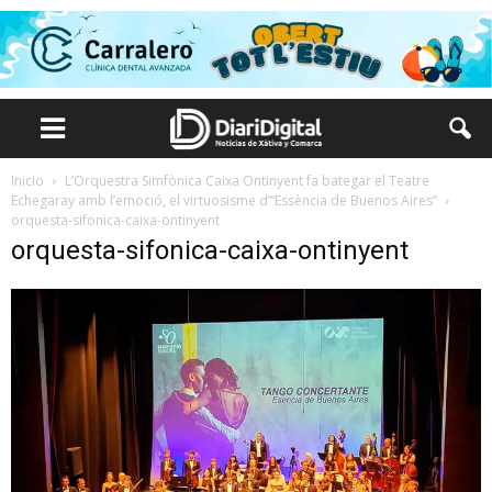
Inicio
L’Orquestra Simfònica Caixa Ontinyent fa bategar el Teatre
Echegaray amb l’emoció, el virtuosisme d’“Essència de Buenos Aires”
orquesta-sifonica-caixa-ontinyent
orquesta-sifonica-caixa-ontinyent