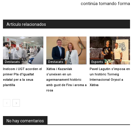
continúa tomando forma
Artículo relacionados
Destacats
Destacats
Esports
Inelcom i UGT acorden el
Xàtiva i Kazanlak
Pavel Lagutin s’imposa en
primer Pla d’Igualtat
s’uneixen en un
un històric Torneig
estatal per a la seua
agermanament històric
Internacional Orysol a
plantilla
amb gust de Fira i aroma a
Xàtiva
rosa
No hay comentarios