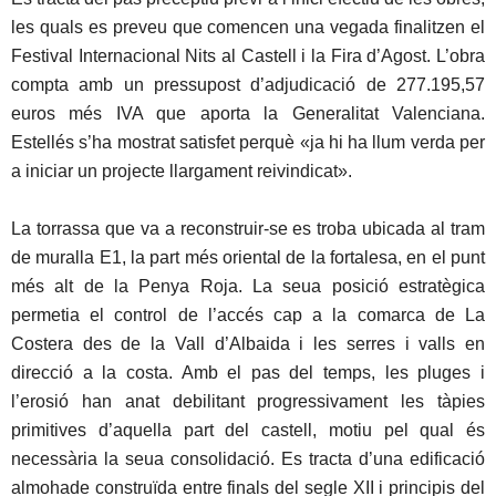
les quals es preveu que comencen una vegada finalitzen el
Festival Internacional Nits al Castell i la Fira d’Agost. L’obra
compta amb un pressupost d’adjudicació de 277.195,57
euros més IVA que aporta la Generalitat Valenciana.
Estellés s’ha mostrat satisfet perquè «ja hi ha llum verda per
a iniciar un projecte llargament reivindicat».
La torrassa que va a reconstruir-se es troba ubicada al tram
de muralla E1, la part més oriental de la fortalesa, en el punt
més alt de la Penya Roja. La seua posició estratègica
permetia el control de l’accés cap a la comarca de La
Costera des de la Vall d’Albaida i les serres i valls en
direcció a la costa. Amb el pas del temps, les pluges i
l’erosió han anat debilitant progressivament les tàpies
primitives d’aquella part del castell, motiu pel qual és
necessària la seua consolidació. Es tracta d’una edificació
almohade construïda entre finals del segle XII i principis del