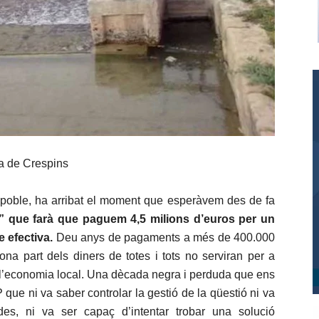
ia de Crespins
e poble, ha arribat el moment que esperàvem des de fa
”
que farà que paguem 4,5 milions d’euros per un
 efectiva.
Deu anys de pagaments a més de 400.000
na part dels diners de totes i tots no serviran per a
ar l’economia local. Una dècada negra i perduda que ens
ue ni va saber controlar la gestió de la qüestió ni va
des, ni va ser capaç d’intentar trobar una solució