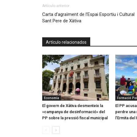
Artículo anterior
Carta d’agraïment de l’Espai Esportiu i Cultural
Sant Pere de Xàtiva
Artículo relacionados
Economía
Formació Pol
El govern de Xàtiva desmenteix la
El PP acusa
«campanya de desinformació» del
perdre una 
PP sobre la pressió fiscal municipal
l’Ermita del