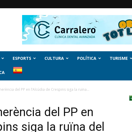
ESPORTS
CULTURA
POLÍTICA
TURISME
CA
rència del PP en l’Alcúdia de Crespins siga la ruïna...
erència del PP en
ins siga la ruïna del