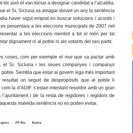
ot això el van tornar a designar candidat a l’alcaldia.
ue el Sr. Sicluna va amagar durant un any la sentència
dia haver sigut emprat en buscar solucions i acords i
 es presentara a les eleccions municipals de 2007 net
esentar a les eleccions mentint a tot el món per tal
tar dignament ni al poble ni als votants del seu partit.
res coses, com per exemple el mur que va pactar amb
s, el Sr. Sicluna i les seues companyes i companys
e poble. Sembla que estar al govern siga més important
resultat un seguit de despropòsits que al poble li
es com la d’ADIF s’estan intentant resoldre amb un gran
l’ajuntament i de la resta de regidores i regidors de
 aquesta maleïda sentència no es poden evitar.
espins
PP.Riu
Ruïna