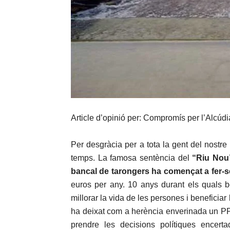
Article d’opinió per: Compromís per l’Alcúd
Per desgràcia per a tota la gent del nostr
temps. La famosa sentència del
“Riu Nou
bancal de tarongers ha començat a fer-se
euros per any. 10 anys durant els quals bo
millorar la vida de les persones i benefici
ha deixat com a herència enverinada un PP q
prendre les decisions polítiques encerta