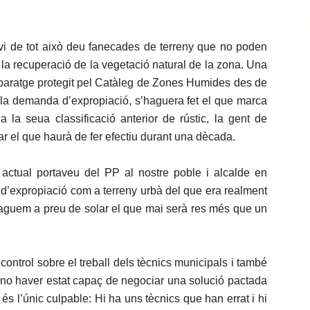
nvi de tot això deu fanecades de terreny que no poden
o la recuperació de la vegetació natural de la zona. Una
n paratge protegit pel Catàleg de Zones Humides des de
 la demanda d’expropiació, s’haguera fet el que marca
lo a la seua classificació anterior de rústic, la gent de
ar el que haurà de fer efectiu durant una dècada.
 actual portaveu del PP al nostre poble i alcalde en
d’expropiació com a terreny urbà del que era realment
paguem a preu de solar el que mai serà res més que un
 control sobre el treball dels tècnics municipals i també
n no haver estat capaç de negociar una solució pactada
és l’únic culpable: Hi ha uns tècnics que han errat i hi