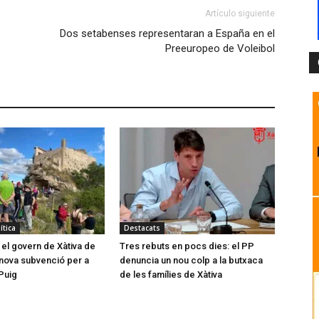
Artículo siguiente
Dos setabenses representaran a España en el
Preeuropeo de Voleibol
ítica
Destacats
 el govern de Xàtiva de
Tres rebuts en pocs dies: el PP
nova subvenció per a
denuncia un nou colp a la butxaca
 Puig
de les famílies de Xàtiva