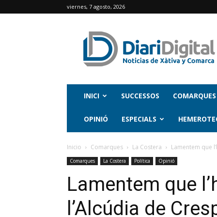
viernes, 7 agosto, 2026
INICI
SUCCESSOS
COMARQUES
OPINIÓ
ESPECIALS
HEMEROTE
Inicio
Comarques
La Costera
Lamentem que l’he
Comarques
La Costera
Política
Opinió
Lamentem que l’h
l’Alcúdia de Cresp