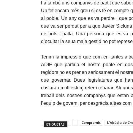
ha també uns companys de partit que sabent t
Un fet encara més greu si es té en compte q
al poble. Un any que es va perdre i que po
que va ser perdut per a que Javier Sicluna
de pols i palla. Una persona que es va pr
d’ocultar la seua mala gestió no pot represen
Tenim la impressió que com en tantes alt
ADIF que partiria el nostre poble en do
regidors no es prenen seriosament el nostr
que governar. Dues legislatures que han 
costaran molt esforç refer i reparar. Algun
treball dels nostres companys que estan a 
l’equip de govern, per desgràcia altres com
Compromís
L'Alcúdia de Cr
ETIQUETAS