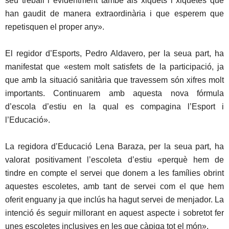
seu treball i evidentment també als xiquets i xiquetes que
han gaudit de manera extraordinària i que esperem que
repetisquen el proper any».
El regidor d’Esports, Pedro Aldavero, per la seua part, ha
manifestat que «estem molt satisfets de la participació, ja
que amb la situació sanitària que travessem són xifres molt
importants. Continuarem amb aquesta nova fórmula
d’escola d’estiu en la qual es compagina l’Esport i
l’Educació».
La regidora d’Educació Lena Baraza, per la seua part, ha
valorat positivament l’escoleta d’estiu «perquè hem de
tindre en compte el servei que donem a les famílies obrint
aquestes escoletes, amb tant de servei com el que hem
oferit enguany ja que inclús ha hagut servei de menjador. La
intenció és seguir millorant en aquest aspecte i sobretot fer
unes escoletes inclusives en les que càpiga tot el món».