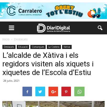
Inicio
Destacats
Destacats
Educació
Comarques
La Costera
Xàtiva
L’alcalde de Xàtiva i els
regidors visiten als xiquets i
xiquetes de l’Escola d’Estiu
28 julio, 2021