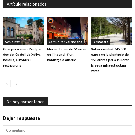
Artículo relacionados
Actualitat
Comunitat Valenciana
Destacats
Guia per a veure l’eclipsi
Mor un home de 56 anys
Xàtiva invertirà 245.000
des del Castell de Xàtiva:
en l’incendi d’un
euros en la plantació de
horaris, autobús i
habitatge a Alberic
250 arbres per a millorar
restriccions
la seua infraestructura
verda
No hay comentarios
Dejar respuesta