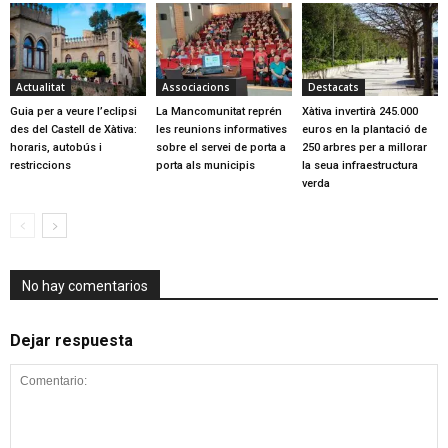
Actualitat
Associacions
Destacats
Guia per a veure l’eclipsi
La Mancomunitat reprén
Xàtiva invertirà 245.000
des del Castell de Xàtiva:
les reunions informatives
euros en la plantació de
horaris, autobús i
sobre el servei de porta a
250 arbres per a millorar
restriccions
porta als municipis
la seua infraestructura
verda
No hay comentarios
Dejar respuesta