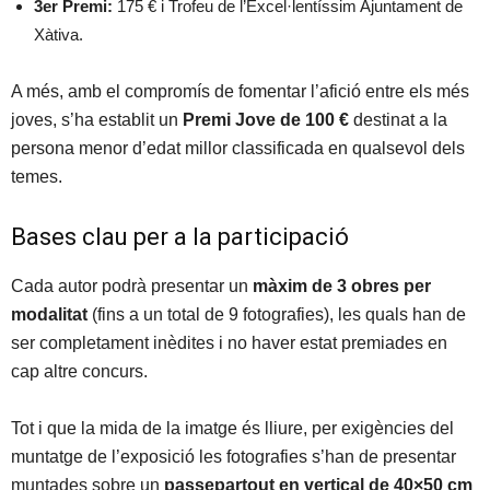
3er Premi:
175 € i Trofeu de l’Excel·lentíssim Ajuntament de
Xàtiva.
A més, amb el compromís de fomentar l’afició entre els més
joves, s’ha establit un
Premi Jove de 100 €
destinat a la
persona menor d’edat millor classificada en qualsevol dels
temes.
Bases clau per a la participació
Cada autor podrà presentar un
màxim de 3 obres per
modalitat
(fins a un total de 9 fotografies), les quals han de
ser completament inèdites i no haver estat premiades en
cap altre concurs.
Tot i que la mida de la imatge és lliure, per exigències del
muntatge de l’exposició les fotografies s’han de presentar
muntades sobre un
passepartout en vertical de 40×50 cm