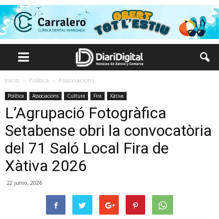
Inicio
Política
Associacions
Política
Associacions
Cultura
Fira
Xàtiva
L’Agrupació Fotogràfica
Setabense obri la convocatòria
del 71 Saló Local Fira de
Xàtiva 2026
22 junio, 2026