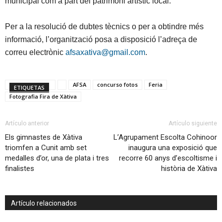
municipal com a part del patrimoni artístic local.
Per a la resolució de dubtes tècnics o per a obtindre més
informació, l’organització posa a disposició l’adreça de
correu electrònic
afsaxativa@gmail.com
.
AFSA
concurso fotos
Feria
ETIQUETAS
Fotografia Fira de Xàtiva
Artículo anterior
Artículo siguiente
Els gimnastes de Xàtiva
L’Agrupament Escolta Cohinoor
triomfen a Cunit amb set
inaugura una exposició que
medalles d’or, una de plata i tres
recorre 60 anys d’escoltisme i
finalistes
història de Xàtiva
Artículo relacionados