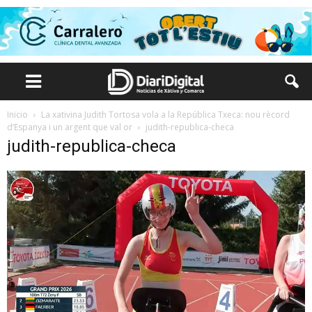
Inicio
La xativina Judith Tortosa vola a la República Txeca: nou rècord
d’Espanya i un argent que val or
judith-republica-checa
judith-republica-checa