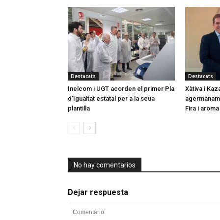
Destacats
Destacats
Inelcom i UGT acorden el primer Pla
Xàtiva i Kaz
d’Igualtat estatal per a la seua
agermaname
plantilla
Fira i aroma
No hay comentarios
Dejar respuesta