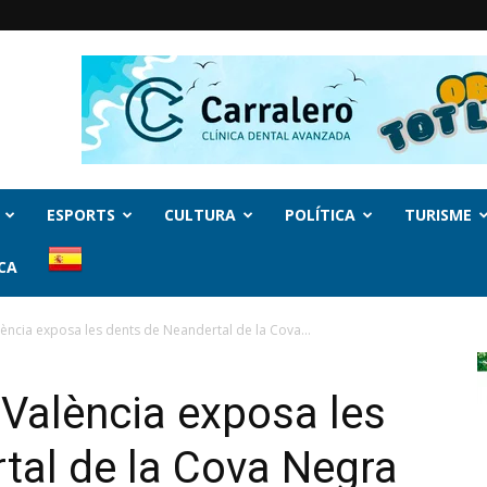
ESPORTS
CULTURA
POLÍTICA
TURISME
CA
lència exposa les dents de Neandertal de la Cova...
 València exposa les
tal de la Cova Negra