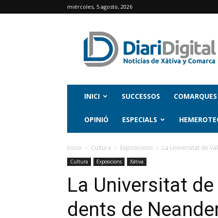
miércoles, 5 agosto, 2026
INICI
SUCCESSOS
COMARQUES
OPINIÓ
ESPECIALS
HEMEROTE
Inicio
Cultura
Exposicions
La Universitat de Va
Cultura
Exposicions
Xàtiva
La Universitat de
dents de Neander