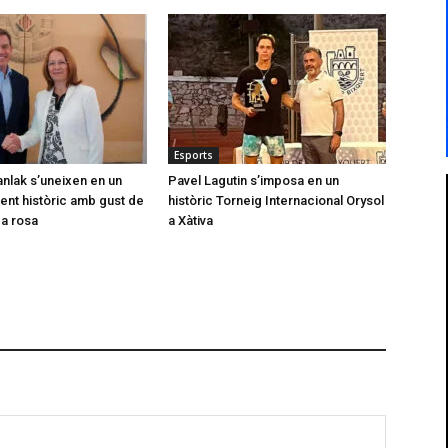
Esports
anlak s’uneixen en un
Pavel Lagutin s’imposa en un
nt històric amb gust de
històric Torneig Internacional Orysol
 a rosa
a Xàtiva