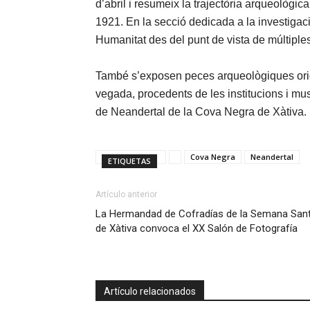
d’abril i resumeix la trajectòria arqueològi
1921. En la secció dedicada a la investigaci
Humanitat des del punt de vista de múltiples t
També s’exposen peces arqueològiques origi
vegada, procedents de les institucions i mu
de Neandertal de la Cova Negra de Xàtiva.
Cova Negra
Neandertal
ETIQUETAS
Artículo anterior
La Hermandad de Cofradías de la Semana San
de Xàtiva convoca el XX Salón de Fotografía
Artículo relacionados