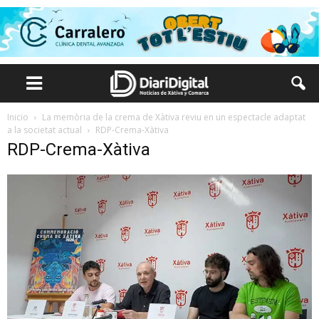
Inicio
La memòria de la crema de Xàtiva reviu en un espectacle adaptat
a la societat actual
RDP-Crema-Xàtiva
RDP-Crema-Xàtiva