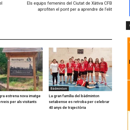
el
Els equips femenins del Ciutat de Xàtiva CFB
aprofiten el pont per a aprendre de l’elit
Bádminton
ra estrena nova imatge
La gran família del bàdminton
veis per als visitants
setabense es retroba per celebrar
40 anys de trajectòria