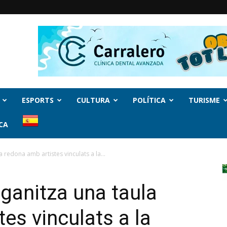
ESPORTS
CULTURA
POLÍTICA
TURISME
CA
a redona amb artistes vinculats a la...
rganitza una taula
es vinculats a la