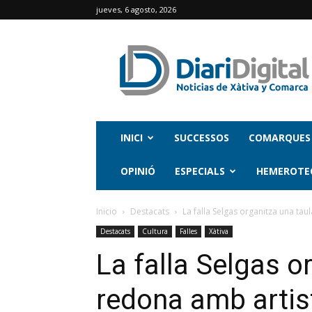
jueves, 6 agosto, 2026
INICI
SUCCESSOS
COMARQUES
OPINIÓ
ESPECIALS
HEMEROTE
Inicio
Destacats
La falla Selgas organitza una taul
Destacats
Cultura
Falles
Xàtiva
La falla Selgas o
redona amb artist