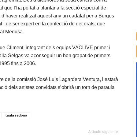
al que l’ha portat a plantar a la secció especial de
és d’haver realitzat aquest any un cadafal per a Burgos
l i de ser expert en la confecció de decorats, que
val Medusa.
que Climent, integrant dels equips VACLIVE primer i
 falla Selgas va aconseguir un bon grapat de primers
 1995 fins a 2006.
re de la comissió José Luis Lagardera Ventura, i estarà
nció dels artistes convidats s’obrirà un torn de paraula
taula redona
Artículo siguiente