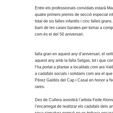
Entre els professionals convidats estarà Ma
quatre primers premis de secció especial infa
total de sis falles infantils i cinc falles g
barri de les cases barates per tornar a compe
com és el del 50 aniversari.
falla gran en aquest any d’aniversari, el xel
aquest any amb la falla Selgas, tot i que 
l’ha portat a plantar a localitats com ara Va
a cadafals socials i solidaris com ara el qu
Pérez Galdós del Cap i Casal en honor a Noah
rares.
Des de Cullera assistirà l’artista Fede Alons
l’encarregat de realitzar els cadafals dels a
seua signatura perquè no es trobava encara