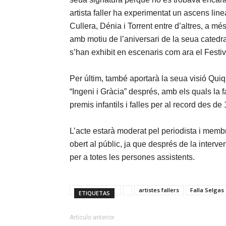
artista faller ha experimentat un ascens line
Cullera, Dénia i Torrent entre d’altres, a m
amb motiu de l’aniversari de la seua catedra
s’han exhibit en escenaris com ara el Festi
Per últim, també aportarà la seua visió Qui
“Ingeni i Gràcia” després, amb els quals la
premis infantils i falles per al record des de
L’acte estarà moderat pel periodista i memb
obert al públic, ja que després de la interve
per a totes les persones assistents.
artistes fallers
Falla Selgas
ETIQUETAS
Artículo anterior