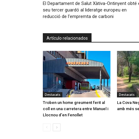
El Departament de Salut Xàtiva-Ontinyent obté 
seu tercer guardó al lideratge europeu en
reducció de l’empremta de carboni
Artículo relacionados
Destacats
Destacats
Troben un home greument ferit al
La Cova Neg
coll en una carretera entre Manuel i
amb més ser
Llocnou d’en Fenollet