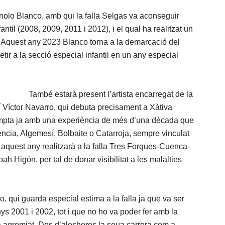
nolo Blanco, amb qui la falla Selgas va aconseguir
ntil (2008, 2009, 2011 i 2012), i el qual ha realitzat un
rans. Aquest any 2023 Blanco torna a la demarcació del
tir a la secció especial infantil en un any especial
També estarà present l’artista encarregat de la
lí Víctor Navarro, qui debuta precisament a Xàtiva
compta ja amb una experiència de més d’una dècada que
lència, Algemesí, Bolbaite o Catarroja, sempre vinculat
e aquest any realitzarà a la falla Tres Forques-Cuenca-
 Higón, per tal de donar visibilitat a les malalties
o, qui guarda especial estima a la falla ja que va ser
nys 2001 i 2002, tot i que no ho va poder fer amb la
 agremiat. Des d’aleshores la seua carrera com a