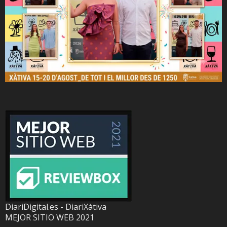
DiariDigital.es - DiariXàtiva
MEJOR SITIO WEB 2021