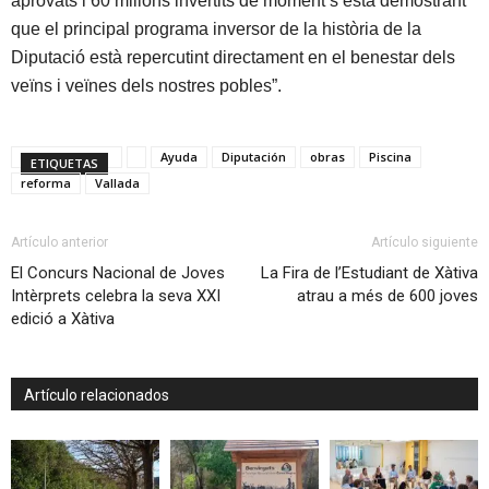
aprovats i 60 milions invertits de moment s’està demostrant
que el principal programa inversor de la història de la
Diputació està repercutint directament en el benestar dels
veïns i veïnes dels nostres pobles”.
Ayuda
Diputación
obras
Piscina
ETIQUETAS
reforma
Vallada
Artículo anterior
Artículo siguiente
El Concurs Nacional de Joves
La Fira de l’Estudiant de Xàtiva
Intèrprets celebra la seva XXI
atrau a més de 600 joves
edició a Xàtiva
Artículo relacionados