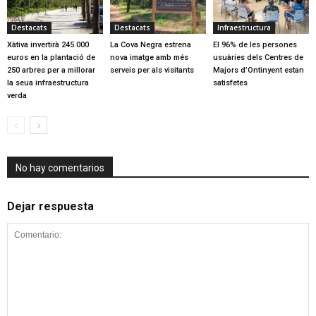
Destacats
Destacats
Infraestructura
Xàtiva invertirà 245.000
La Cova Negra estrena
El 96% de les persones
euros en la plantació de
nova imatge amb més
usuàries dels Centres de
250 arbres per a millorar
serveis per als visitants
Majors d’Ontinyent estan
la seua infraestructura
satisfetes
verda
No hay comentarios
Dejar respuesta