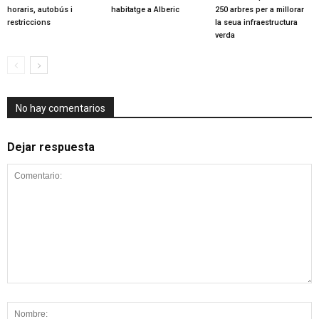
horaris, autobús i
habitatge a Alberic
250 arbres per a millorar
restriccions
la seua infraestructura
verda
No hay comentarios
Dejar respuesta