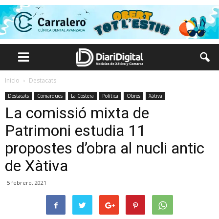
Inicio
Destacats
Destacats
Comarques
La Costera
Política
Obres
Xàtiva
La comissió mixta de
Patrimoni estudia 11
propostes d’obra al nucli antic
de Xàtiva
5 febrero, 2021