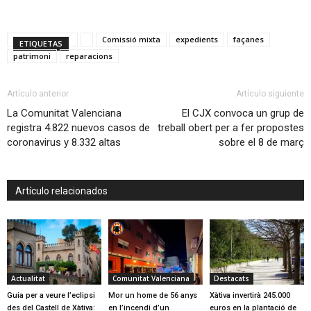
Comissió mixta
expedients
façanes
ETIQUETAS
patrimoni
reparacions
Artículo anterior
Artículo siguiente
La Comunitat Valenciana
El CJX convoca un grup de
registra 4.822 nuevos casos de
treball obert per a fer propostes
coronavirus y 8.332 altas
sobre el 8 de març
Artículo relacionados
Actualitat
Comunitat Valenciana
Destacats
Guia per a veure l’eclipsi
Mor un home de 56 anys
Xàtiva invertirà 245.000
des del Castell de Xàtiva:
en l’incendi d’un
euros en la plantació de