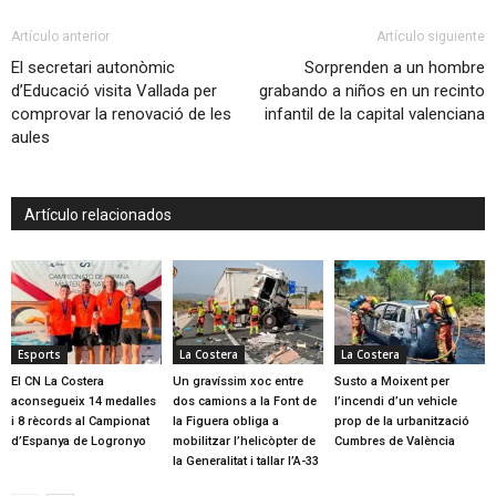
Artículo anterior
Artículo siguiente
El secretari autonòmic
Sorprenden a un hombre
d’Educació visita Vallada per
grabando a niños en un recinto
comprovar la renovació de les
infantil de la capital valenciana
aules
Artículo relacionados
Esports
La Costera
La Costera
El CN La Costera
Un gravíssim xoc entre
Susto a Moixent per
aconsegueix 14 medalles
dos camions a la Font de
l’incendi d’un vehicle
i 8 rècords al Campionat
la Figuera obliga a
prop de la urbanització
d’Espanya de Logronyo
mobilitzar l’helicòpter de
Cumbres de València
la Generalitat i tallar l’A-33