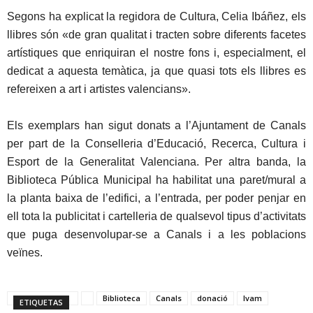
Segons ha explicat la regidora de Cultura, Celia Ibáñez, els
llibres són «de gran qualitat i tracten sobre diferents facetes
artístiques que enriquiran el nostre fons i, especialment, el
dedicat a aquesta temàtica, ja que quasi tots els llibres es
refereixen a art i artistes valencians».
Els exemplars han sigut donats a l’Ajuntament de Canals
per part de la Conselleria d’Educació, Recerca, Cultura i
Esport de la Generalitat Valenciana. Per altra banda, la
Biblioteca Pública Municipal ha habilitat una paret/mural a
la planta baixa de l’edifici, a l’entrada, per poder penjar en
ell tota la publicitat i cartelleria de qualsevol tipus d’activitats
que puga desenvolupar-se a Canals i a les poblacions
veïnes.
Biblioteca
Canals
donació
Ivam
ETIQUETAS