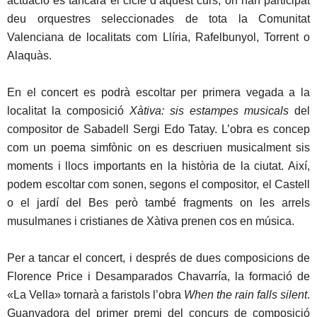
actuació es tancarà el cicle d’aquest curs, on han participat
deu orquestres seleccionades de tota la Comunitat
Valenciana de localitats com Llíria, Rafelbunyol, Torrent o
Alaquàs.
En el concert es podrà escoltar per primera vegada a la
localitat la composició
Xàtiva: sis estampes musicals
del
compositor de Sabadell Sergi Edo Tatay. L’obra es concep
com un poema simfònic on es descriuen musicalment sis
moments i llocs importants en la història de la ciutat. Així,
podem escoltar com sonen, segons el compositor, el Castell
o el jardí del Bes però també fragments on les arrels
musulmanes i cristianes de Xàtiva prenen cos en música.
Per a tancar el concert, i després de dues composicions de
Florence Price i Desamparados Chavarría, la formació de
«La Vella» tornarà a faristols l’obra
When the rain falls silent
.
Guanyadora del primer premi del concurs de composició