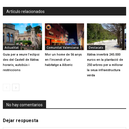
Artículo relacionados
Actualitat
Comunitat Valenciana
Destacats
Guia per a veure l’eclipsi
Mor un home de 56 anys
Xàtiva invertirà 245.000
des del Castell de Xàtiva:
en l’incendi d’un
euros en la plantació de
horaris, autobús i
habitatge a Alberic
250 arbres per a millorar
restriccions
la seua infraestructura
verda
No hay comentarios
Dejar respuesta