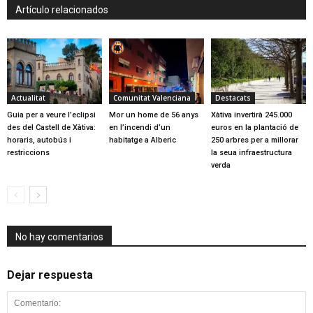
Artículo relacionados
Actualitat
Comunitat Valenciana
Destacats
Guia per a veure l’eclipsi
Mor un home de 56 anys
Xàtiva invertirà 245.000
des del Castell de Xàtiva:
en l’incendi d’un
euros en la plantació de
horaris, autobús i
habitatge a Alberic
250 arbres per a millorar
restriccions
la seua infraestructura
verda
No hay comentarios
Dejar respuesta