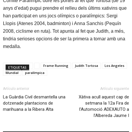
Comitè Paralímpic obre les portes al fet que Tortosa (de 19
anys d’edat) pugui prendre el relleu dels últims xativins que
han participat en uns jocs olímpics o paralímpics: Sergi
Llopis (Atenes 2004, badminton) i Anna Sanchis (Pequín
2008, ciclisme en ruta). Tot apunta al fet que Judith, a més,
tindria serioses opcions de ser la primera a tornar amb una
medalla.
Frame Running
Judith Tortosa
Los Angeles
ETIQUETAS
Mundial
paralímpica
Artículo anterior
Artículo siguiente
La Guàrdia Civil desmantella una
Xàtiva acull aquest cap de
dotzenade plantacions de
setmana la 12a Fira de
marihuana a la Ribera Alta
l’Automoció ADEXAUTO a
l’Albereda Jaume I