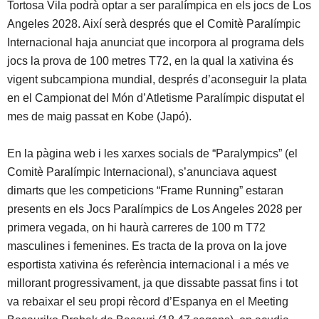
Tortosa Vila podrà optar a ser paralímpica en els jocs de Los
Angeles 2028. Així serà després que el Comitè Paralímpic
Internacional haja anunciat que incorpora al programa dels
jocs la prova de 100 metres T72, en la qual la xativina és
vigent subcampiona mundial, després d’aconseguir la plata
en el Campionat del Món d’Atletisme Paralímpic disputat el
mes de maig passat en Kobe (Japó).
En la pàgina web i les xarxes socials de “Paralympics” (el
Comitè Paralímpic Internacional), s’anunciava aquest
dimarts que les competicions “Frame Running” estaran
presents en els Jocs Paralímpics de Los Angeles 2028 per
primera vegada, on hi haurà carreres de 100 m T72
masculines i femenines. Es tracta de la prova on la jove
esportista xativina és referència internacional i a més ve
millorant progressivament, ja que dissabte passat fins i tot
va rebaixar el seu propi rècord d’Espanya en el Meeting