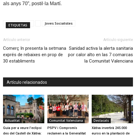
als anys 70”, postil·la Martí.
Joves Socialistes
ETIQUETAS
Artículo anterior
Artículo siguiente
Comerç In presenta la setmana
Sanidad activa la alerta sanitaria
exprés de rebaixes en prop de
por calor alto en las 7 comarcas
30 establiments
la Comunitat Valenciana
Artículo relacionados
Actualitat
Comunitat Valenciana
Destacats
Guia per a veure l’eclipsi
PSPV i Compromís
Xàtiva invertirà 245.000
des del Castell de Xàtiva:
reclamen a la Generalitat
euros en la plantació de