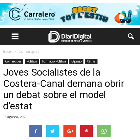
Inicio
Comarques
Comarques
Política
Formació Política
Opinió
Xàtiva
Joves Socialistes de la
Costera-Canal demana obrir
un debat sobre el model
d’estat
6 agosto, 2020