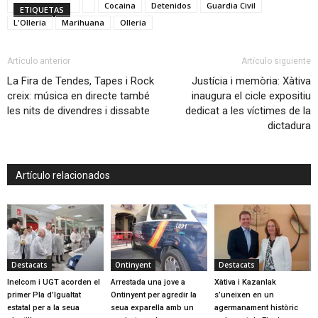
Cocaina
Detenidos
Guardia Civil
ETIQUETAS
L'Olleria
Marihuana
Olleria
Artículo anterior
Artículo siguiente
La Fira de Tendes, Tapes i Rock
Justícia i memòria: Xàtiva
creix: música en directe també
inaugura el cicle expositiu
les nits de divendres i dissabte
dedicat a les víctimes de la
dictadura
Artículo relacionados
Destacats
Ontinyent
Destacats
Inelcom i UGT acorden el
Arrestada una jove a
Xàtiva i Kazanlak
primer Pla d’Igualtat
Ontinyent per agredir la
s’uneixen en un
estatal per a la seua
seua exparella amb un
agermanament històric