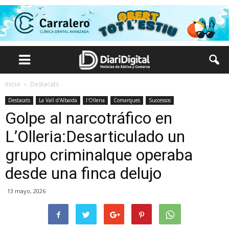
Inicio
Destacats
Destacats
La Vall d'Albaida
l'Olleria
Comarques
Successos
Golpe al narcotráfico en
L’Olleria:Desarticulado un
grupo criminalque operaba
desde una finca delujo
13 mayo, 2026